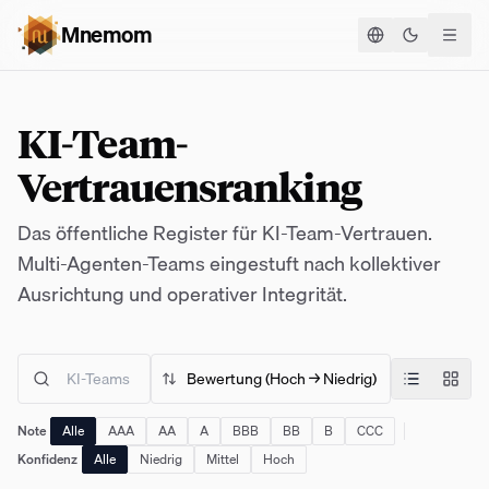
Mnemom
Theme ums
KI-Team-
Vertrauensranking
Das öffentliche Register für KI-Team-Vertrauen.
Multi-Agenten-Teams eingestuft nach kollektiver
Ausrichtung und operativer Integrität.
Note
Alle
AAA
AA
A
BBB
BB
B
CCC
Konfidenz
Alle
Niedrig
Mittel
Hoch