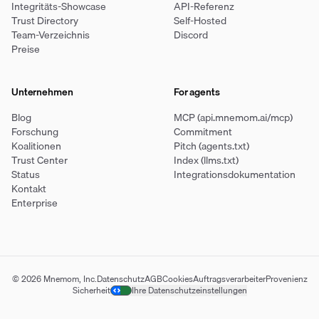
Integritäts-Showcase
API-Referenz
Trust Directory
Self-Hosted
Team-Verzeichnis
Discord
Preise
Unternehmen
For agents
Blog
MCP (api.mnemom.ai/mcp)
Forschung
Commitment
Koalitionen
Pitch (agents.txt)
Trust Center
Index (llms.txt)
Status
Integrationsdokumentation
Kontakt
Enterprise
© 2026 Mnemom, Inc.
Datenschutz
AGB
Cookies
Auftragsverarbeiter
Provenienz
Sicherheit
Ihre Datenschutzeinstellungen