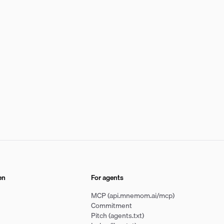
en
For agents
MCP (api.mnemom.ai/mcp)
Commitment
Pitch (agents.txt)