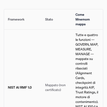
Come
Framework
Stato
Mnemom
mappa
Tutte e quattro
le funzioni —
GOVERN, MAP,
MEASURE,
MANAGE —
mappate su
controlli
rilasciati
(Alignment
Cards,
checkpoint di
Mappato (non
NIST AI RMF 1.0
integrità AIP,
certificato)
Trust Ratings, il
motore di
contenimento).
NIST AI 100-1 è