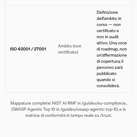
Definizione
dell'ambito in
corso — non
certificato e
non in audit
attivo. Una voce
Ambito (non
ISO 42001 / 27001
di roadmap, non
certificato)
un'affermazione
di copertura; il
percorso sarà
pubblicato
quando si
consoliderà.
Mappature complete: NIST AI RMF in /guides/eu-compliance,
OWASP Agentic Top 10 in /guides/owasp-agentic-top-10, e la
matrice di conformità in tempo reale su /trust.