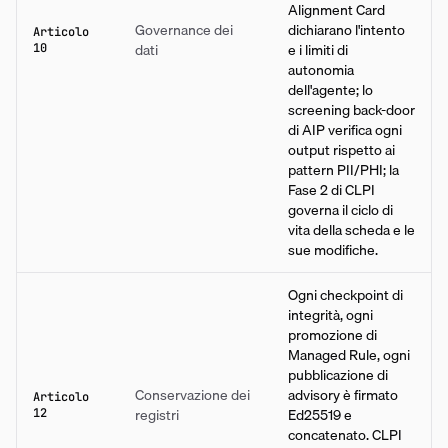
Alignment Card
Governance dei
dichiarano l'intento
Articolo
dati
e i limiti di
10
autonomia
dell'agente; lo
screening back-door
di AIP verifica ogni
output rispetto ai
pattern PII/PHI; la
Fase 2 di CLPI
governa il ciclo di
vita della scheda e le
sue modifiche.
Ogni checkpoint di
integrità, ogni
promozione di
Managed Rule, ogni
pubblicazione di
Conservazione dei
advisory è firmato
Articolo
registri
Ed25519 e
12
concatenato. CLPI