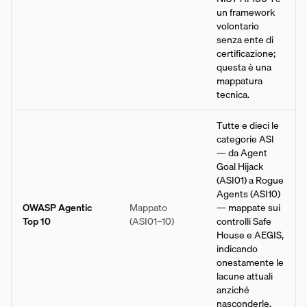
un framework
volontario
senza ente di
certificazione;
questa è una
mappatura
tecnica.
Tutte e dieci le
categorie ASI
— da Agent
Goal Hijack
(ASI01) a Rogue
Agents (ASI10)
OWASP Agentic
Mappato
— mappate sui
Top 10
(ASI01–10)
controlli Safe
House e AEGIS,
indicando
onestamente le
lacune attuali
anziché
nasconderle.