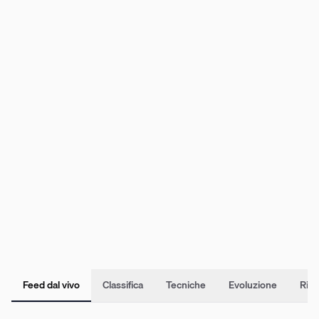
Feed dal vivo
Classifica
Tecniche
Evoluzione
Rile