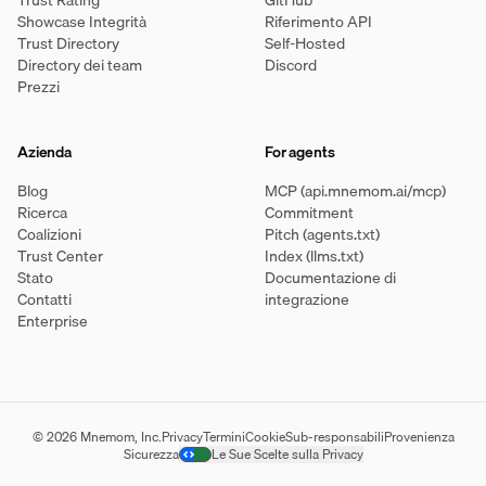
Trust Rating
GitHub
Showcase Integrità
Riferimento API
Trust Directory
Self-Hosted
Directory dei team
Discord
Prezzi
Azienda
For agents
Blog
MCP (api.mnemom.ai/mcp)
Ricerca
Commitment
Coalizioni
Pitch (agents.txt)
Trust Center
Index (llms.txt)
Stato
Documentazione di
Contatti
integrazione
Enterprise
© 2026 Mnemom, Inc.
Privacy
Termini
Cookie
Sub-responsabili
Provenienza
Sicurezza
Le Sue Scelte sulla Privacy