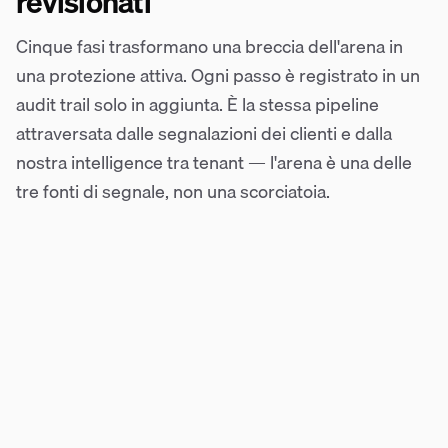
revisionati
Cinque fasi trasformano una breccia dell'arena in
una protezione attiva. Ogni passo è registrato in un
audit trail solo in aggiunta. È la stessa pipeline
attraversata dalle segnalazioni dei clienti e dalla
nostra intelligence tra tenant — l'arena è una delle
tre fonti di segnale, non una scorciatoia.
1 · Bypass trovato
Un avversario riesce a passare. La scoperta viene inviata come
candidato alla revisione: ancora nulla è attivo.