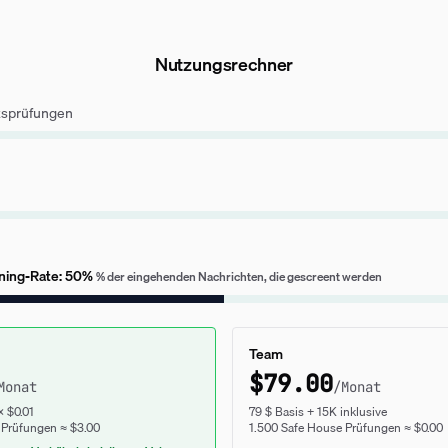
Nutzungsrechner
ätsprüfungen
ning-Rate
:
50
%
% der eingehenden Nachrichten, die gescreent werden
Team
$
79.00
Monat
/Monat
× $0.01
79 $ Basis + 15K inklusive
 Prüfungen ≈ $3.00
1.500 Safe House Prüfungen ≈ $0.00